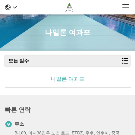
나일론 여과포
모든 범주
나일론 여과포
빠른 연락
주소
B-109, 아니38진우 노스 로드, ETDZ, 우후, 안후이, 중국