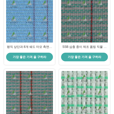
평직 상단과 8개 쉐드 마모 측면이
SSB 삼층 종이 제조 폼링 직물 평
있는 SSB 삼중 레이어 성형 직물로
면 직물 종이 측면과 8 셰드 웨어 측
와이어 마크가 적고 고품질 용지에
면 높은 잎 지원 및 배수 제공
가장 좋은 가격 을 구하라
가장 좋은 가격 을 구하라
대한 탁월한 유지력을 제공합니다.