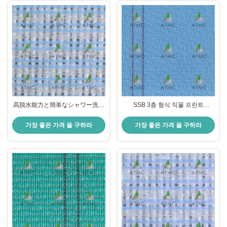
高脱水能力と簡単なシャワー洗浄
SSB 3층 형식 직물 프린트
を特徴とするオープン構造のSSB
SSB50210W 유니폼 프로파일 및
三重層製紙機用クロス、2/10枚織
인쇄용 종이 생산에 좋은 섬유 지원
가장 좋은 가격 을 구하라
가장 좋은 가격 을 구하라
り
을 위해 얇은 종이 측면과 함께