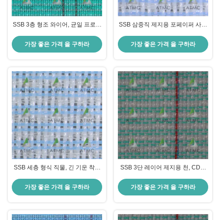
SSB 3층 형조 와이어, 균일 프로파
SSB 삼중직 제지용 포페이퍼 사이
일 및 인쇄용 종이 생산에서 좋은
드 투 셰드, 웨어 사이드 텐 셰드, 우
섬유 지원을 위해 균일 및 얇은 종
수한 시트 지지력 및 배수성 제공
가장 좋은 가격 을 구하라
가장 좋은 가격 을 구하라
이 측면
SSB 세층 형식 직물, 긴 기운 착용
SSB 3단 레이어 제지용 천, CD사
측면과 3 ~ 2 CD 가닥 비율, 특별한
비율 3:2 및 긴 플로트 마모 측면으
수명 잠재력과 안정성을 제공합니
로 우수한 내마모성과 치수 안정성
가장 좋은 가격 을 구하라
가장 좋은 가격 을 구하라
다
제공