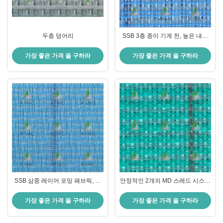
두층 덩어리
SSB 3층 종이 기계 천, 높은 내부
빈도 부피와 표면 특성을 가진 우수
한 탈수 및 차원 안정성
가장 좋은 가격 을 구하라
가장 좋은 가격 을 구하라
SSB 삼중 레이어 포밍 패브릭, 높
안정적인 2개의 MD 스레드 시스템
은 지지점 및 FSI 적용으로 최저 마
과 높은 CD 안정성을 통한 안정적
킹 수준 및 인쇄 용지 생산 시 우수
인 구조의 SSB 3중 레이어 제지 와
가장 좋은 가격 을 구하라
가장 좋은 가격 을 구하라
한 보류력 제공
이어, 신뢰할 수 있는 제지 공장 운
영을 위해