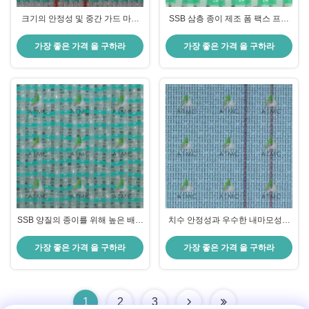
크기의 안정성 및 중간 가드 마모
SSB 삼층 종이 제조 폼 팩스 프린
저항을 위해 높은 MD 및 CD 경직
트 SSB60205YM61 2개 이상 5개
성을 갖춘 세층 형식 직물
셰드 셔트 결합
가장 좋은 가격 을 구하라
가장 좋은 가격 을 구하라
SSB 양질의 종이를 위해 높은 배수
치수 안정성과 우수한 내마모성을
및 최소한의 와이어 마크를 제공하
위한 높은 MD 및 CD 강성을 갖춘
는 두 개 이상의 다섯 쉐드 셔트 결
삼중층 포밍 와이어, 2 오버 5 셰드
가장 좋은 가격 을 구하라
가장 좋은 가격 을 구하라
합 구조를 가진 폼링 직물
SSB 디자인 특징
1
2
3