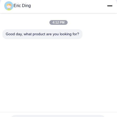
Eric Ding
4:12 PM
빠른 연락
Good day, what product are you looking for?
주소
B-109, 아니38진우 노스 로드, ETDZ, 우후, 안후이, 중국
전화
86--15055187170
이메일
tinpmc@ahtowin.com
개인정보 보호 정책
|
사이트맵
| 중국 좋은 품질 형성 직물 공급자.
저작권 2024-2026 Anhui Towin Machinery Co., Ltd. . 무단 복제 금