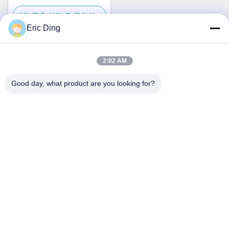
가장 좋은 가격 을 구하라
Eric Ding
2:02 AM
빠른 연락
Good day, what product are you looking for?
주소
B-109, 아니38진우 노스 로드, ETDZ, 우후, 안후이, 중국
전화
86--15055187170
이메일
tinpmc@ahtowin.com