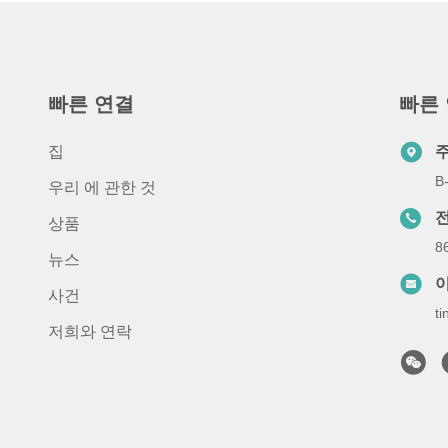
빠른 연결
빠른
집
B
우리 에 관한 것
상품
8
뉴스
사건
t
저희와 연락