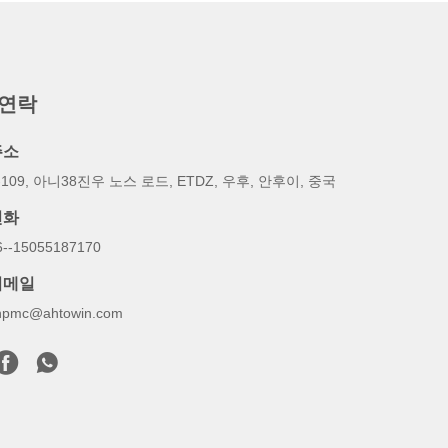
 연락
주소
-109, 아니38진우 노스 로드, ETDZ, 우후, 안후이, 중국
전화
6--15055187170
이메일
inpmc@ahtowin.com