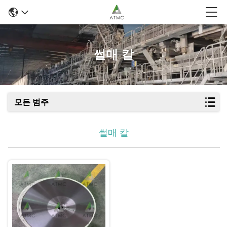
썰매 칼
모든 범주
썰매 칼