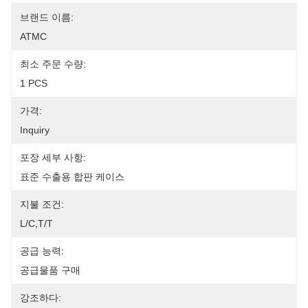
브랜드 이름:
ATMC
최소 주문 수량:
1 PCS
가격:
Inquiry
포장 세부 사항:
표준 수출용 합판 케이스
지불 조건:
L/C,T/T
공급 능력:
공급물품 구매
강조하다: