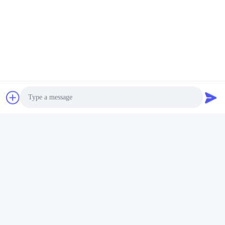
관련 제품
빠른 연락
주소
B-109, 아니38진우 노스 로드, ETDZ, 우후, 안후이, 중국
전화
Photo
86--15055187170
Video Call
이메일
tinpmc@ahtowin.com
Audio Call