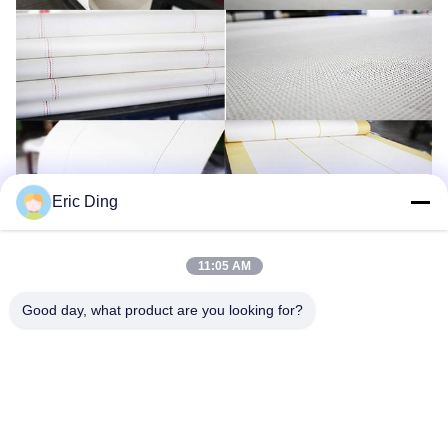
Eric Ding
11:05 AM
태그:
Industrial Fabrics Fast Drying
Good day, what product are you looking for?
Stress Resistant Corrugator Belt
Stress Resistant Industrial Fabrics