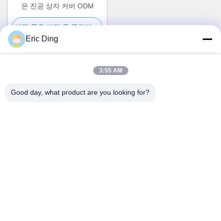
은 진공 상자 커버 ODM
가장 좋은 가격 을 구하라
Eric Ding
3:55 AM
빠른 연락
Good day, what product are you looking for?
주소
B-109, 아니38진우 노스 로드, ETDZ, 우후, 안후이, 중국
전화
86--15055187170
이메일
tinpmc@ahtowin.com