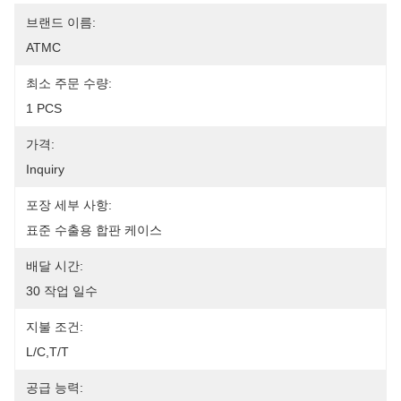
브랜드 이름:
ATMC
최소 주문 수량:
1 PCS
가격:
Inquiry
포장 세부 사항:
표준 수출용 합판 케이스
배달 시간:
30 작업 일수
지불 조건:
L/C,T/T
공급 능력: