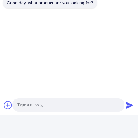
Good day, what product are you looking for?
2.5 포드리니어 기계용 층 폴
리에스테르 펄프 형조 직물
가장 좋은 가격 을 구하라
빠른 연락
주소
B-109, 아니38진우 노스 로드, ETDZ, 우후, 안후이, 중국
전화
86--15055187170