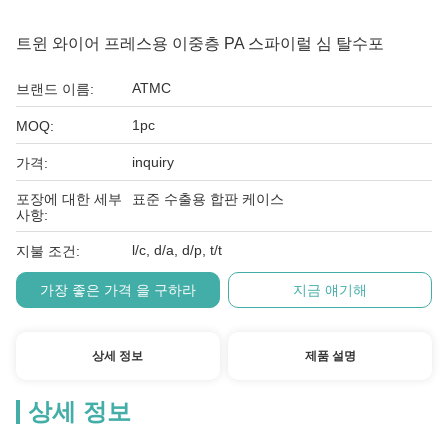
트윈 와이어 프레스용 이중층 PA 스파이럴 심 탈수포
ATMC
브랜드 이름:
1pc
MOQ:
inquiry
가격:
포장에 대한 세부
표준 수출용 합판 케이스
사항:
l/c, d/a, d/p, t/t
지불 조건:
가장 좋은 가격 을 구하라
지금 얘기해
상세 정보
제품 설명
상세 정보