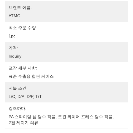
브랜드 이름:
ATMC
최소 주문 수량:
1pc
가격:
Inquiry
포장 세부 사항:
표준 수출용 합판 케이스
지불 조건:
L/c, D/a, D/p, T/t
강조하다:
PA 스파이럴 심 탈수 직물
, 
트윈 와이어 프레스 탈수 직물
, 
2겹 제지기 의류